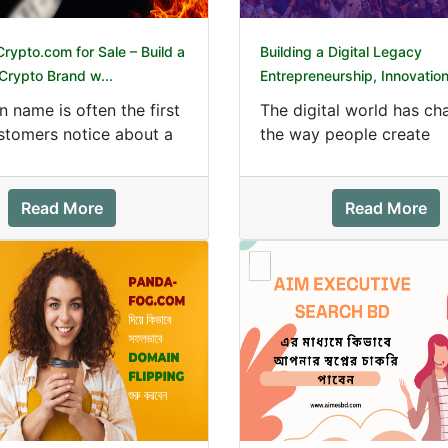
ypto.com for Sale – Build a
Building a Digital Legacy
Crypto Brand w...
Entrepreneurship, Innovation 
 name is often the first
The digital world has c
stomers notice about a
the way people create
. Before visitors read
opportunities. Today, a 
not only defi...
Read More
Read More