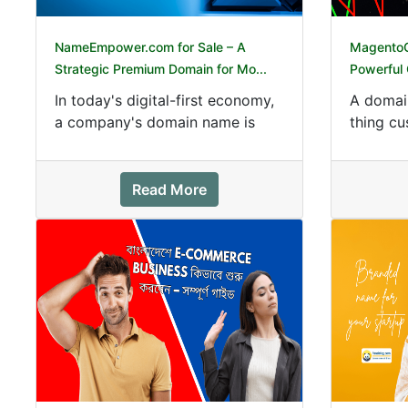
NameEmpower.com for Sale – A
MagentoCr
Strategic Premium Domain for Mo...
Powerful 
In today's digital-first economy,
A domain
a company's domain name is
thing cu
one of its most valuable
business
business asset...
your...
Read More