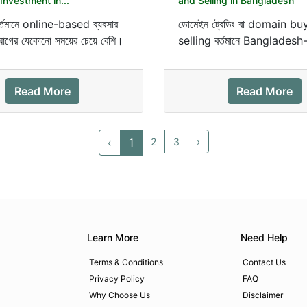
Investment in...
and Selling in Bangladesh
বর্তমানে online-based ব্যবসার
ডোমেইন ট্রেডিং বা domain bu
 আগের যেকোনো সময়ের চেয়ে বেশি।
selling বর্তমানে Bangladesh
টাকায় একটা...
নতুন ধরনের profitable busin.
Read More
Read More
‹
1
2
3
›
Learn More
Need Help
Terms & Conditions
Contact Us
Privacy Policy
FAQ
Why Choose Us
Disclaimer