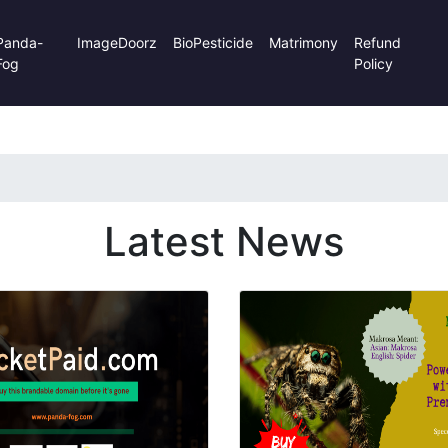
Panda-
ImageDoorz
BioPesticide
Matrimony
Refund
Fog
Policy
Latest News