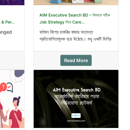
AIM Executive Search BD – কিভাবে সঠিক
& Per...
Job Strategy দিয়ে Care...
hanged
বর্তমান বিশ্বে চাকরির বাজার অত্যন্ত
প্রতিযোগিতামূলক হয়ে উঠেছে। শুধু একটি ডিগ্রি
person is
থাকলেই এখন আর ভালো চ...
Read More