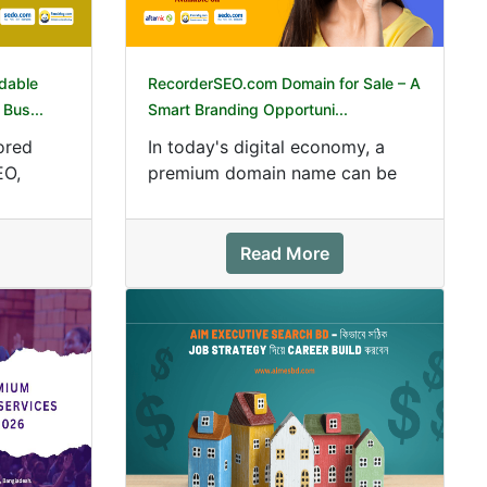
dable
RecorderSEO.com Domain for Sale – A
Bus...
Smart Branding Opportuni...
ored
In today's digital economy, a
EO,
premium domain name can be
emium
one of the most valuable
investments for an...
Read More