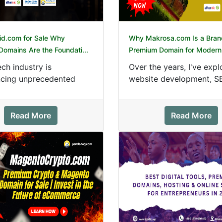
id.com for Sale Why
Why Makrosa.com Is a Bran
omains Are the Foundati...
Premium Domain for Modern 
ech industry is
Over the years, I've expl
ncing unprecedented
website development, S
From digital wallets and
digital branding, and pr
nking t...
domain investi...
Read More
Read More