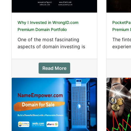
Why I Invested in WrongID.com
PocketPa
Premium Domain Portfolio
Premium D
One of the most fascinating
The fint
aspects of domain investing is
experie
finding names that immediately
growth. 
communicat...
online ba
Read More