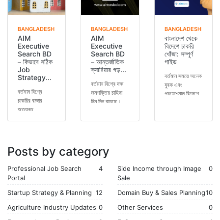
BANGLADESH
BANGLADESH
BANGLADESH
AIM
AIM
বাংলাদেশ থেকে
Executive
Executive
বিদেশে চাকরি
Search BD
Search BD
খোঁজা: সম্পূর্ণ
– কিভাবে সঠিক
– আন্তর্জাতিক
গাইড
Job
ক্যারিয়ার গড়...
বর্তমান সময়ে অনেক
Strategy...
বর্তমান বিশ্বে দক্ষ
যুবক এবং
বর্তমান বিশ্বে
জনশক্তির চাহিদা
প্রফেশনাল বিদেশে
চাকরির বাজার
দিন দিন বাড়ছে।
চাকরি খোঁজার চিন্তা
অত্যন্ত
বাংলাদেশ থেকেও
করেন। ভালো
প্রতিযোগিতামূলক
হাজার হাজার মানুষ
বেতন, উন্নত কর্...
হয়ে উঠেছে। শুধু
বিদেশে...
একটি ডিগ্রি
থাকলেই এখন...
Posts by category
Professional Job Search
4
Side Income through Image
0
Portal
Sale
Startup Strategy & Planning
12
Domain Buy & Sales Planning
10
Agriculture Industry Updates
0
Other Services
0