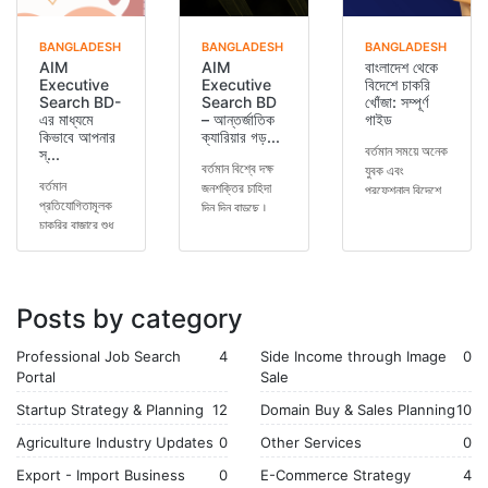
BANGLADESH
BANGLADESH
BANGLADESH
AIM
AIM
বাংলাদেশ থেকে
Executive
Executive
বিদেশে চাকরি
Search BD-
Search BD
খোঁজা: সম্পূর্ণ
এর মাধ্যমে
– আন্তর্জাতিক
গাইড
কিভাবে আপনার
ক্যারিয়ার গড়...
বর্তমান সময়ে অনেক
স্...
বর্তমান বিশ্বে দক্ষ
যুবক এবং
বর্তমান
জনশক্তির চাহিদা
প্রফেশনাল বিদেশে
প্রতিযোগিতামূলক
দিন দিন বাড়ছে।
চাকরি খোঁজার চিন্তা
চাকরির বাজারে শুধু
বাংলাদেশ থেকেও
করেন। ভালো
ডিগ্রি থাকলেই হয়
হাজার হাজার মানুষ
বেতন, উন্নত কর্...
না—প্রয়োজন সঠিক
বিদেশে...
গাইডলাইন, prof...
Posts by category
Professional Job Search
4
Side Income through Image
0
Portal
Sale
Startup Strategy & Planning
12
Domain Buy & Sales Planning
10
Agriculture Industry Updates
0
Other Services
0
Export - Import Business
0
E-Commerce Strategy
4