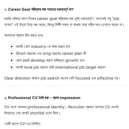
১. Career Goal পরিষ্কার করা সবচেয়ে গুরুত্বপূর্ণ ধাপ
চাকরি খোঁজার আগে নিজের career goal পরিষ্কার করা খুবই গুরুত্বপূর্ণ। অনেকেই শুধু “job
লাগবে” এই চিন্তা নিয়ে শুরু করেন, কিন্তু নির্দিষ্ট লক্ষ্য না থাকায় তারা সঠিক পথে এগোতে পারেন না।
আপনাকে প্রথমে ঠিক করতে হবে:
আপনি কোন industry-তে কাজ করতে চান
Short-term এবং long-term career plan কী
কোন skill develop করলে ভবিষ্যতে growth হবে
আপনি local job করবেন নাকি international job target করবেন
Clear direction থাকলে job search অনেক বেশি focused এবং effective হয়।
২. Professional CV তৈরি করা – প্রথম impression
CV হলো আপনার professional identity। Recruiter প্রথমে আপনার CV দেখেই
সিদ্ধান্ত নেয় আপনি shortlist হবেন কিনা।
একটি ভালো CV-এর বৈশিষ্ট্য: