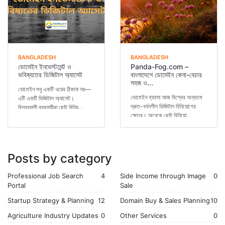
BANGLADESH
BANGLADESH
ডোমেইন ইনভেস্টমেন্ট ও
Panda-Fog.com –
ভবিষ্যতের ডিজিটাল অ্যাসেট
বাংলাদেশে ডোমেইন কেনা-বেচার
সহজ ও...
ডোমেইন শুধু একটি ওয়েব ঠিকানা নয়—
ডোমেইন ব্যবসা আজ বিশ্বের অন্যতম
এটি একটি ডিজিটাল অ্যাসেট।
দ্রুত-বর্ধনশীল ডিজিটাল বিনিয়োগের
বিশ্বব্যাপী ব্যবসায়ীরা ছোট বিনিয়...
ক্ষেত্র। অনেকে ছোট বিনিয়ো...
Posts by category
Professional Job Search
4
Side Income through Image
0
Portal
Sale
Startup Strategy & Planning
12
Domain Buy & Sales Planning
10
Agriculture Industry Updates
0
Other Services
0