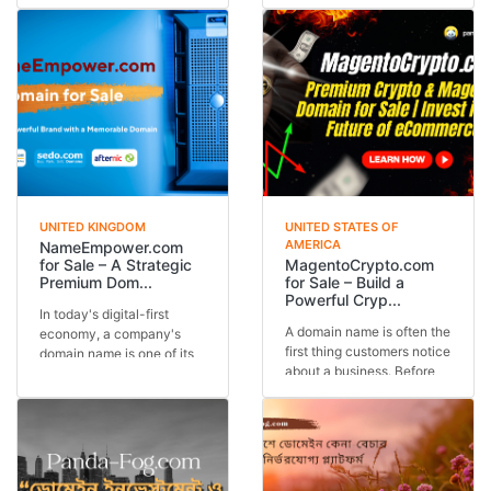
branding, and premium
valuable investme...
doma...
UNITED KINGDOM
UNITED STATES OF
AMERICA
NameEmpower.com
for Sale – A Strategic
MagentoCrypto.com
Premium Dom...
for Sale – Build a
Powerful Cryp...
In today's digital-first
A domain name is often the
economy, a company's
first thing customers notice
domain name is one of its
about a business. Before
most valuable busi...
visitors...