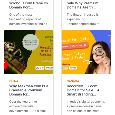
WrongID.com Premium
Sale Why Premium
Domain Port...
Domains Are th...
One of the most
The fintech industry is
fascinating aspects of
experiencing
domain investing is finding
unprecedented growth.
names that immediately...
From digital wallets and
online...
CHINA
CANADA
Why Makrosa.com Is a
RecorderSEO.com
Brandable Premium
Domain for Sale – A
Domain for...
Smart Branding...
Over the years, I've
In today's digital economy,
explored website
a premium domain name
development, SEO, digital
can be one of the most