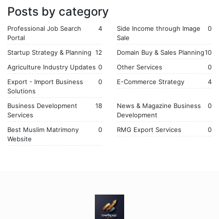
থাকলেই এখন...
Posts by category
Professional Job Search
4
Side Income through Image
0
Portal
Sale
Startup Strategy & Planning
12
Domain Buy & Sales Planning
10
Agriculture Industry Updates
0
Other Services
0
Export - Import Business
0
E-Commerce Strategy
4
Solutions
Business Development
18
News & Magazine Business
0
Services
Development
Best Muslim Matrimony
0
RMG Export Services
0
Website