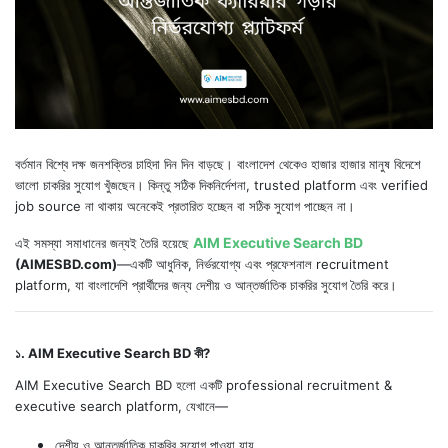
বর্তমান বিশ্বে দক্ষ জনশক্তির চাহিদা দিন দিন বাড়ছে। বাংলাদেশ থেকেও হাজার হাজার মানুষ বিদেশে
ভালো চাকরির সুযোগ খুঁজছেন। কিন্তু সঠিক দিকনির্দেশনা, trusted platform এবং verified
job source না থাকায় অনেকেই প্রতারিত হচ্ছেন বা সঠিক সুযোগ পাচ্ছেন না।
AIM Executive Search BD
এই সমস্যা সমাধানের জন্যই তৈরি হয়েছে
(AIMESBD.com)
—একটি আধুনিক, নির্ভরযোগ্য এবং প্রফেশনাল recruitment
platform, যা বাংলাদেশি প্রার্থীদের জন্য দেশীয় ও আন্তর্জাতিক চাকরির সুযোগ তৈরি করে।
১. AIM Executive Search BD কী?
AIM Executive Search BD হলো একটি professional recruitment &
executive search platform, যেখানে—
দেশীয় ও আন্তর্জাতিক চাকরির সুযোগ পাওয়া যায়