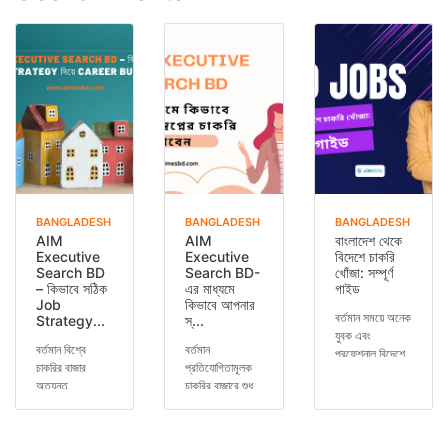
BANGLADESH
BANGLADESH
BANGLADESH
AIM
AIM
বাংলাদেশ থেকে
Executive
Executive
বিদেশে চাকরি
Search BD
Search BD-
খোঁজা: সম্পূর্ণ
– কিভাবে সঠিক
এর মাধ্যমে
গাইড
Job
কিভাবে আপনার
বর্তমান সময়ে অনেক
Strategy...
স্...
যুবক এবং
বর্তমান বিশ্বে
বর্তমান
প্রফেশনাল বিদেশে
চাকরির বাজার
প্রতিযোগিতামূলক
চাকরি খোঁজার চিন্তা
অত্যন্ত
চাকরির বাজারে শুধু
করেন। ভালো
প্রতিযোগিতামূলক
ডিগ্রি থাকলেই হয়
বেতন, উন্নত কর্...
হয়ে উঠেছে। শুধু
না—প্রয়োজন সঠিক
একটি ডিগ্রি
গাইডলাইন, prof...