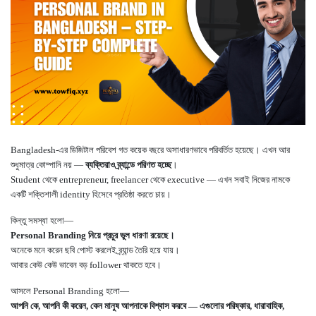
Bangladesh-এর ডিজিটাল পরিবেশ গত কয়েক বছরে অসাধারণভাবে পরিবর্তিত হয়েছে। এখন আর
শুধুমাত্র কোম্পানি নয় —
ব্যক্তিরাও ব্র্যান্ডে পরিণত হচ্ছে
।
Student থেকে entrepreneur, freelancer থেকে executive — এখন সবাই নিজের নামকে
একটি শক্তিশালী identity হিসেবে প্রতিষ্ঠা করতে চায়।
কিন্তু সমস্যা হলো—
Personal Branding নিয়ে প্রচুর ভুল ধারণা রয়েছে।
অনেকে মনে করেন ছবি পোস্ট করলেই ব্র্যান্ড তৈরি হয়ে যায়।
আবার কেউ কেউ ভাবেন বড় follower থাকতে হবে।
আসলে Personal Branding হলো—
আপনি কে, আপনি কী করেন, কেন মানুষ আপনাকে বিশ্বাস করবে — এগুলোর পরিষ্কার, ধারাবাহিক,