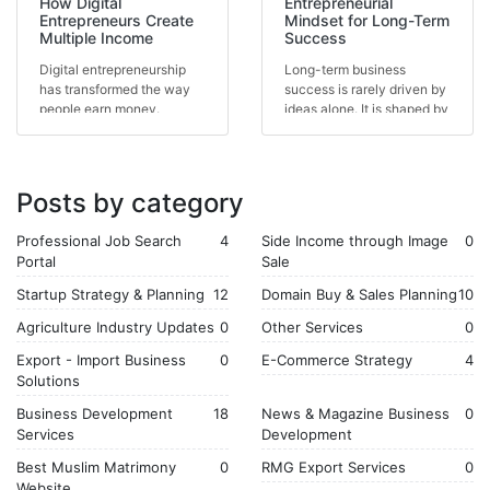
How Digital
Entrepreneurial
Entrepreneurs Create
Mindset for Long-Term
Multiple Income
Success
Digital entrepreneurship
Long-term business
has transformed the way
success is rarely driven by
people earn money.
ideas alone. It is shaped by
Instead of relying on...
the mindset of...
Posts by category
Professional Job Search
4
Side Income through Image
0
Portal
Sale
Startup Strategy & Planning
12
Domain Buy & Sales Planning
10
Agriculture Industry Updates
0
Other Services
0
Export - Import Business
0
E-Commerce Strategy
4
Solutions
Business Development
18
News & Magazine Business
0
Services
Development
Best Muslim Matrimony
0
RMG Export Services
0
Website