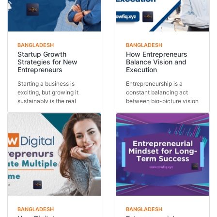
BANGLADESH
BANGLADESH
Startup Growth
How Entrepreneurs
Strategies for New
Balance Vision and
Entrepreneurs
Execution
Starting a business is
Entrepreneurship is a
exciting, but growing it
constant balancing act
sustainably is the real
between big-picture vision
challenge. Many st...
and day-to-day exe...
BANGLADESH
BANGLADESH