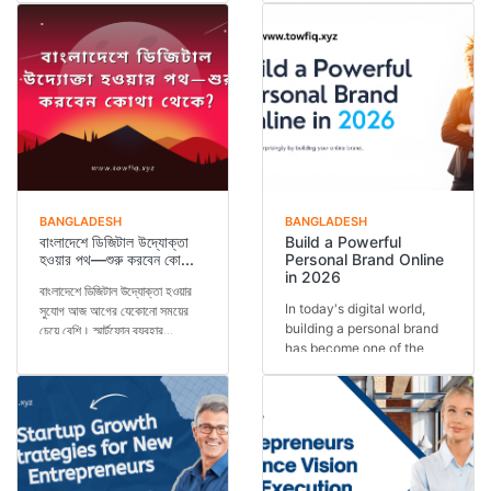
BANGLADESH
BANGLADESH
বাংলাদেশে ডিজিটাল উদ্যোক্তা
Build a Powerful
হওয়ার পথ—শুরু করবেন কো...
Personal Brand Online
in 2026
বাংলাদেশে ডিজিটাল উদ্যোক্তা হওয়ার
In today's digital world,
সুযোগ আজ আগের যেকোনো সময়ের
building a personal brand
চেয়ে বেশি। স্মার্টফোন ব্যবহার...
has become one of the
most important s...