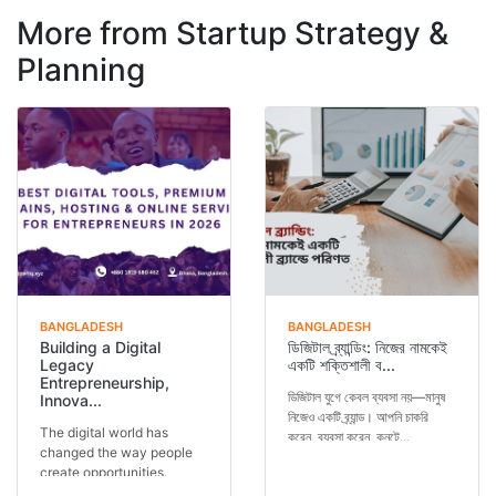
More from Startup Strategy &
Planning
BANGLADESH
BANGLADESH
Building a Digital
ডিজিটাল ব্র্যান্ডিং: নিজের নামকেই
Legacy
একটি শক্তিশালী ব...
Entrepreneurship,
ডিজিটাল যুগে কেবল ব্যবসা নয়—মানুষ
Innova...
নিজেও একটি ব্র্যান্ড। আপনি চাকরি
The digital world has
করেন, ব্যবসা করেন, কনটে...
changed the way people
create opportunities.
Today, a person is not...